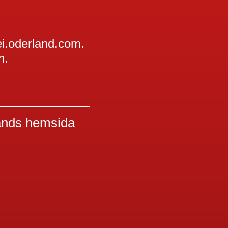
ei.oderland.com.
n.
ands hemsida