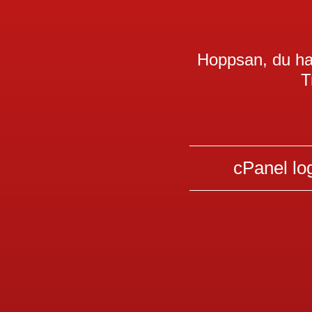
Hoppsan, du har
T
cPanel lo